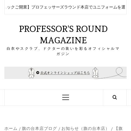
コ
ニックご開業】プロフェッサーズラウンド本店でユニフォームを選んで
ン
テ
ン
PROFESSOR'S ROUND
ツ
MAGAZINE
へ
ス
白衣やスクラブ、ドクターの装いを彩るオフィシャルマ
キ
ガジン
ッ
プ
メ
イ
ン
メ
ニ
ュ
ー
ホーム
旗の台本店ブログ
お知らせ（旗の台本店）
【旗