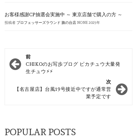
お客様感謝CP抽選会実施中 ～ 東京店舗で購入の方 ～
投稿者
プロフェッサーズラウンド 旗の台店
NONE
2025年
投
前
稿
CHIKOのお写歩ブログ ピカチュウ大量発
生チュウ⚡︎⚡︎
ナ
次
ビ
【名古屋店】台風19号接近中ですが通常営
ゲ
業予定です
ー
シ
ョ
POPULAR POSTS