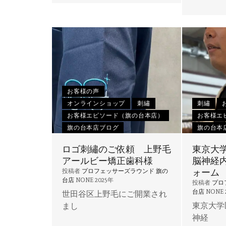
お客様の声
オンラインショップ
刺繡
刺繡
お客様エピソード（旗の台本店）
お客様エ
旗の台本店ブログ
旗の台本
ロゴ刺繡のご依頼 上野毛
東京大
アールビー矯正歯科様
脳神経
ォーム
投稿者
プロフェッサーズラウンド 旗の
台店
NONE
2025年
投稿者
プロ
台店
NONE
世田谷区上野毛にご開業され
東京大学
まし
神経