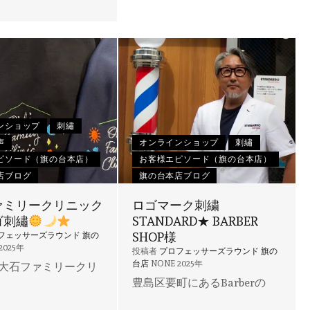
ンショップ
刺繡
声
オンラインショップ
刺繡
ピソード（旗の台本店）
お客様エピソード（旗の台本店）
店ブログ
旗の台本店ブログ
ァミリークリニック
ロゴマーク刺繍
ゴ刺繡
STANDARD★ BARBER
SHOP様
フェッサーズラウンド 旗の
2025年
投稿者
プロフェッサーズラウンド 旗の
台店
NONE
2025年
大石ファミリークリ
豊島区要町にあるBarberの