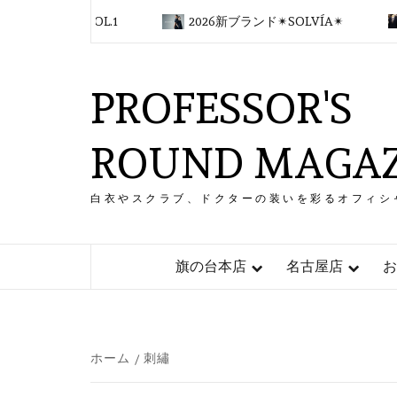
コ
 2026VOL.1
2026新ブランド✴︎SOLVÍA✴︎
名
ン
テ
ン
PROFESSOR'S
ツ
へ
ス
ROUND MAGAZ
キ
ッ
プ
白衣やスクラブ、ドクターの装いを彩るオフィシ
旗の台本店
名古屋店
お
ホーム
刺繡