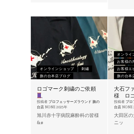
オンライ
お客様の
オンラインショップ
刺繡
お客様エ
旗の台本店ブログ
旗の台本
ロゴマーク刺繍のご依頼
大石フ
様 ロ
投稿者
プロフェッサーズラウンド 旗の
投稿者
プロ
台店
NONE
2025年
台店
NONE
旭川赤十字病院麻酔科の皆様
大田区の
&#
ニッ