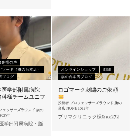
お客様の声
ピソード（旗の台本店）
オンラインショップ
刺繡
店ブログ
旗の台本店ブログ
学医学部附属病院
ロゴマーク刺繍のご依頼
内科様チームユニフ
投稿者
プロフェッサーズラウンド 旗の
台店
NONE
2025年
フェッサーズラウンド 旗の
2025年
プリマクリニック様&#x272
医学部附属病院・脳