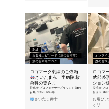
刺繡
お客様エピソード（旗の台本店）
オンライ
旗の台本店ブログ
旗の台本
ロゴマーク刺繍のご依頼
ロゴマ
さいたま赤十字病院 救
武部整
急科の皆さま
ション
投稿者
プロフェッサーズラウンド 旗の
投稿者
プロ
台店
NONE
2026年
台店
NONE
さいたま赤十
お選びい
オリ