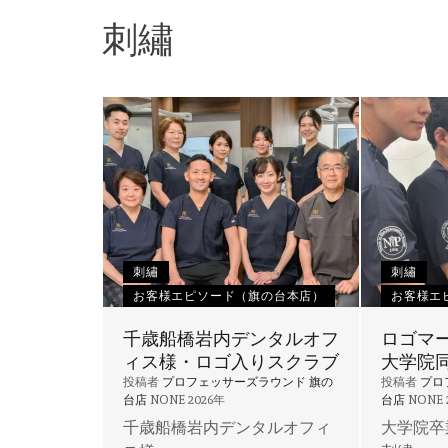
刺繡
刺繡
刺繡
お客様エピソード（旗の台本店）
お客様エ
千歳船橋岩内デンタルオフ
ロゴマ
ィス様・ロゴ入りスクラブ
大学院
投稿者
プロフェッサーズラウンド 旗の
投稿者
プロ
台店
NONE
2026年
台店
NONE
千歳船橋岩内デンタルオフィ
大学院卒