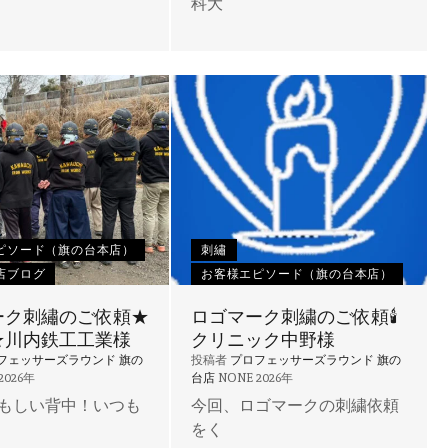
科大
ピソード（旗の台本店）
刺繡
店ブログ
お客様エピソード（旗の台本店）
ーク刺繡のご依頼★
ロゴマーク刺繍のご依頼🕯
★川内鉄工工業様
クリニック中野様
フェッサーズラウンド 旗の
投稿者
プロフェッサーズラウンド 旗の
2026年
台店
NONE
2026年
もしい背中！いつも
今回、ロゴマークの刺繍依頼
をく