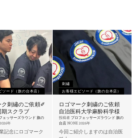
刺繡
ピソード（旗の台本店）
お客様エピソード（旗の台本店）
ーク刺繡のご依頼✐
ロゴマーク刺繍のご依頼
同期スクラブ
自治医科大学麻酔科学様
フェッサーズラウンド 旗の
投稿者
プロフェッサーズラウンド 旗の
2026年
台店
NONE
2026年
業記念にロゴマーク
今回ご紹介しますのは自治医