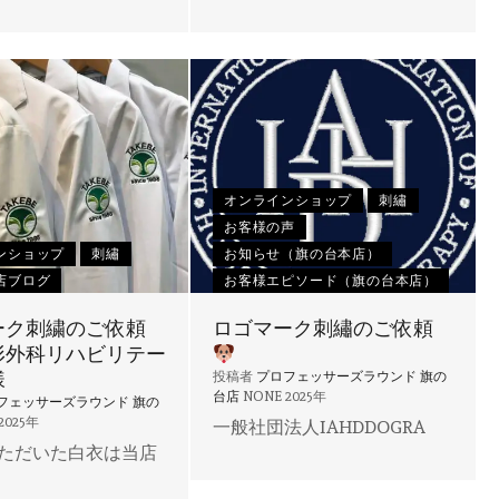
オンラインショップ
刺繡
お客様の声
ンショップ
刺繡
お知らせ（旗の台本店）
店ブログ
お客様エピソード（旗の台本店）
ーク刺繍のご依頼
ロゴマーク刺繡のご依頼
形外科リハビリテー
様
投稿者
プロフェッサーズラウンド 旗の
台店
NONE
2025年
フェッサーズラウンド 旗の
2025年
一般社団法人IAHDDOGRA
ただいた白衣は当店