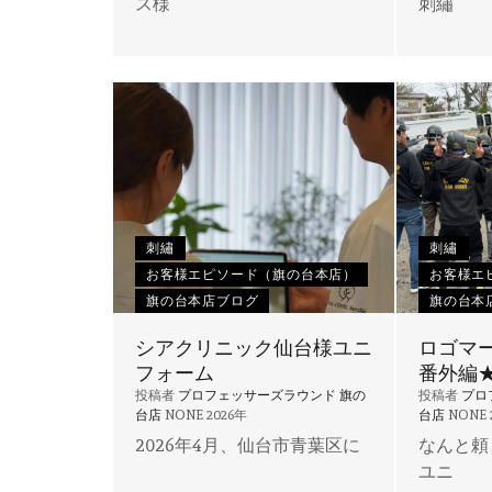
ス様
刺繡
刺繡
刺繡
お客様エピソード（旗の台本店）
お客様エ
旗の台本店ブログ
旗の台本
シアクリニック仙台様ユニ
ロゴマ
フォーム
番外編
投稿者
プロフェッサーズラウンド 旗の
投稿者
プロ
台店
NONE
2026年
台店
NONE
2026年4月、仙台市青葉区に
なんと頼
ユニ