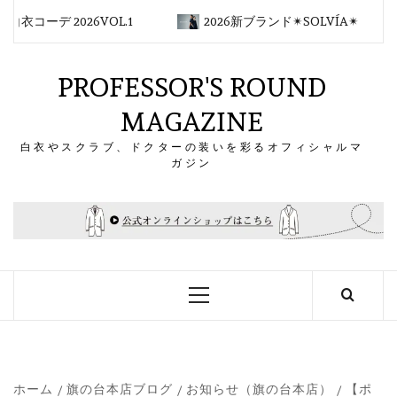
コ
衣コーデ 2026VOL.1
2026新ブランド✴︎SOLVÍA✴︎
ン
テ
ン
PROFESSOR'S ROUND
ツ
MAGAZINE
へ
ス
白衣やスクラブ、ドクターの装いを彩るオフィシャルマ
キ
ガジン
ッ
プ
メ
イ
ン
メ
ニ
ュ
ー
ホーム
旗の台本店ブログ
お知らせ（旗の台本店）
【ポ