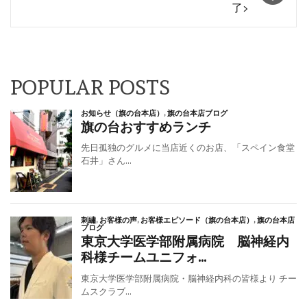
ビ
了>
ゲ
ー
シ
POPULAR POSTS
ョ
ン