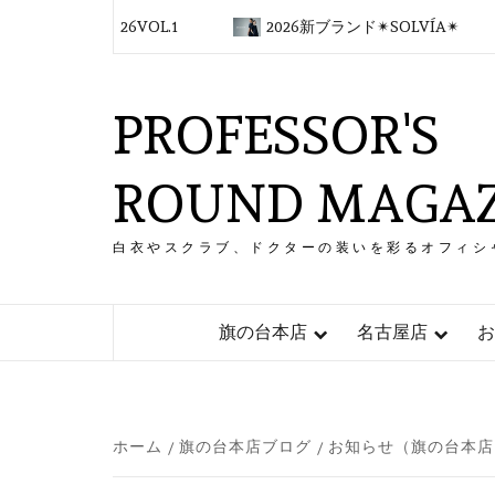
コ
デ 2026VOL.1
2026新ブランド✴︎SOLVÍA✴︎
ン
テ
ン
PROFESSOR'S
ツ
へ
ス
ROUND MAGAZ
キ
ッ
プ
白衣やスクラブ、ドクターの装いを彩るオフィシ
旗の台本店
名古屋店
お
ホーム
旗の台本店ブログ
お知らせ（旗の台本店