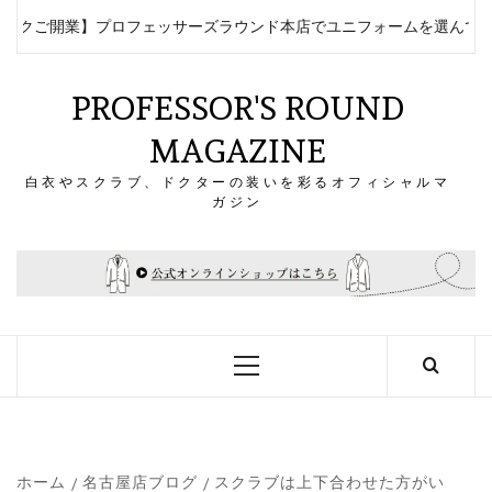
コ
クご開業】プロフェッサーズラウンド本店でユニフォームを選んでみた
ン
テ
ン
PROFESSOR'S ROUND
ツ
MAGAZINE
へ
ス
白衣やスクラブ、ドクターの装いを彩るオフィシャルマ
キ
ガジン
ッ
プ
メ
イ
ン
メ
ニ
ュ
ー
ホーム
名古屋店ブログ
スクラブは上下合わせた方がい