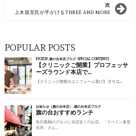
ナ
次
上木規至氏が手がけるTHREE AND MORE
ビ
ゲ
ー
シ
POPULAR POSTS
ョ
ン