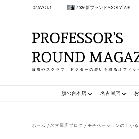
コ
デ 2026VOL.1
2026新ブランド✴︎SOLVÍA✴︎
ン
テ
ン
PROFESSOR'S
ツ
へ
ス
ROUND MAGAZ
キ
ッ
プ
白衣やスクラブ、ドクターの装いを彩るオフィシ
旗の台本店
名古屋店
お
ホーム
名古屋店ブログ
モチベーションの上がる