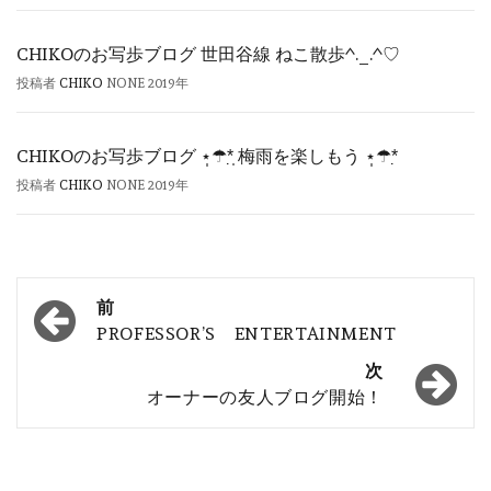
CHIKOのお写歩ブログ 世田谷線 ねこ散歩^._.^♡
投稿者
CHIKO
NONE
2019年
CHIKOのお写歩ブログ ⋆̩☂︎*̣̩ 梅雨を楽しもう ⋆̩☂︎*̣
投稿者
CHIKO
NONE
2019年
投
前
稿
PROFESSOR’S ENTERTAINMENT
ナ
次
オーナーの友人ブログ開始！
ビ
ゲ
ー