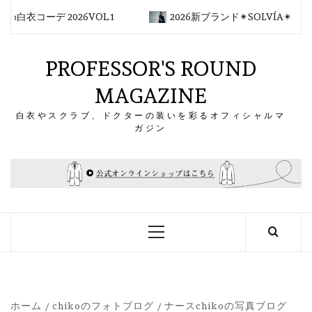
コ
白衣コーデ 2026VOL.1
2026新ブランド✴︎SOLVÍA✴︎
ン
テ
ン
PROFESSOR'S ROUND
ツ
MAGAZINE
へ
ス
白衣やスクラブ、ドクターの装いを彩るオフィシャルマ
キ
ガジン
ッ
プ
メ
イ
ン
メ
ニ
ュ
ー
ホーム
chikoのフォトブログ
ナースchikoの写真ブログ