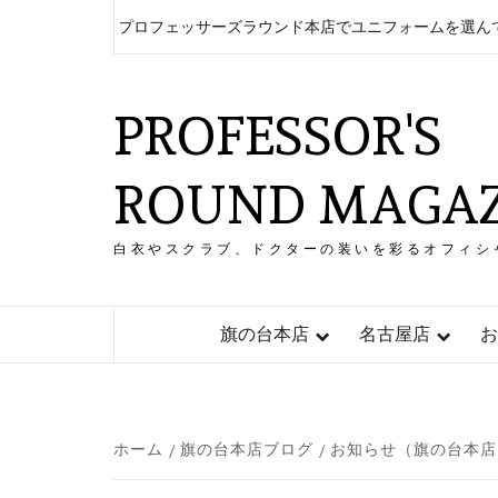
コ
クご開業】プロフェッサーズラウンド本店でユニフォームを選んでみた
ン
テ
ン
PROFESSOR'S
ツ
へ
ス
ROUND MAGAZ
キ
ッ
プ
白衣やスクラブ、ドクターの装いを彩るオフィシ
旗の台本店
名古屋店
お
ホーム
旗の台本店ブログ
お知らせ（旗の台本店