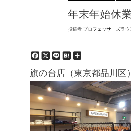
年末年始休
投稿者
プロフェッサーズラウ
Facebook
X
Line
Hatena
共
有
旗の台店（東京都品川区