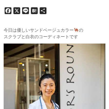
Facebook
X
Line
Hatena
共
有
今日は優しいサンドベージュカラー
の
スクラブと白衣のコーディネートです