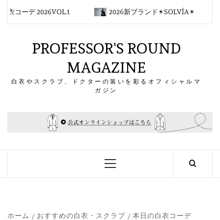
コ
コーデ 2026VOL.1
2026新ブランド✴︎SOLVÍA✴︎
ン
テ
ン
PROFESSOR'S ROUND
ツ
MAGAZINE
へ
ス
白衣やスクラブ、ドクターの装いを彩るオフィシャルマ
キ
ガジン
ッ
プ
メ
イ
ン
メ
ニ
ュ
ー
ホーム
おすすめの白衣・スクラブ
本日の白衣コーデ