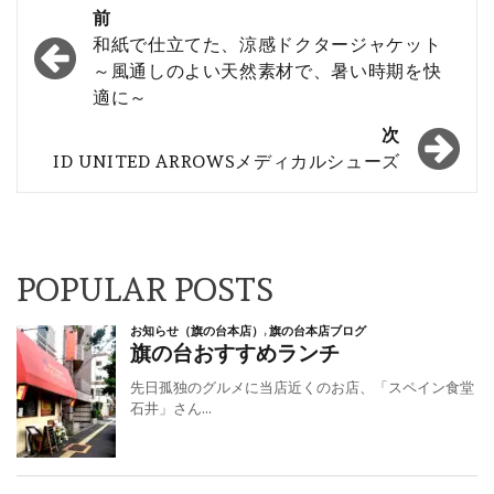
投
前
稿
和紙で仕立てた、涼感ドクタージャケット
～風通しのよい天然素材で、暑い時期を快
ナ
適に～
ビ
次
ゲ
ID UNITED ARROWSメディカルシューズ
ー
シ
ョ
POPULAR POSTS
ン