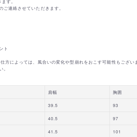
きます。
のご連絡させていただきます。
ント
の仕方によっては、風合いの変化や型崩れをおこす可能性もござい
い。
肩幅
胸囲
39.5
93
40.5
97
41.5
101