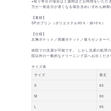
※取り寄せの場合は１週間ほどお時間をいただ
万が一発送日が遅くなる場合含めいずれも納期
【素材】
SPポプリン（ポリエステル90％・綿10％）
【仕様】
左胸ポケット／両腰ポケット／後ろセンターベ
病院での洗濯が可能です。 しかし洗濯の処理
院以外の一般的なクリーニング店へお出くださ
サイズ表
サイズ
着丈
S
85
M
90
L
95