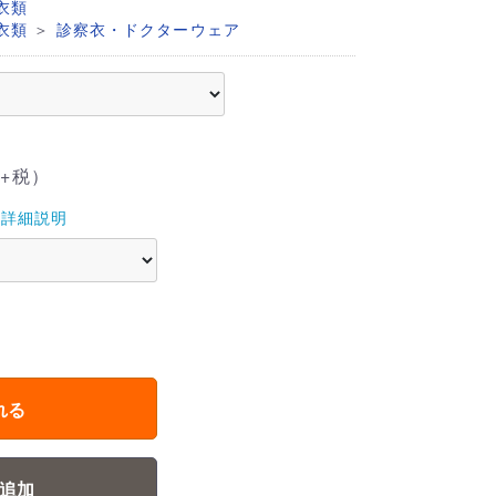
衣類
＞
衣類
診察衣・ドクターウェア
+税）
詳細説明
れる
追加