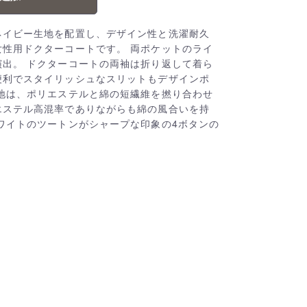
ネイビー生地を配置し、デザイン性と洗濯耐久
性用ドクターコートです。 両ポケットのライ
出。 ドクターコートの両袖は折り返して着ら
便利でスタイリッシュなスリットもデザインポ
地は、ポリエステルと綿の短繊維を撚り合わせ
エステル高混率でありながらも綿の風合いを持
ワイトのツートンがシャープな印象の4ボタンの