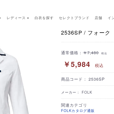
レディース
白衣を探す
セレクトブランド
店舗
イ
2536SP / フォ
通常価格：
￥7,480
税込
￥5,984
税込
商品コード：
2536SP
メーカー： FOLK
関連カテゴリ
FOLKカタログ通販