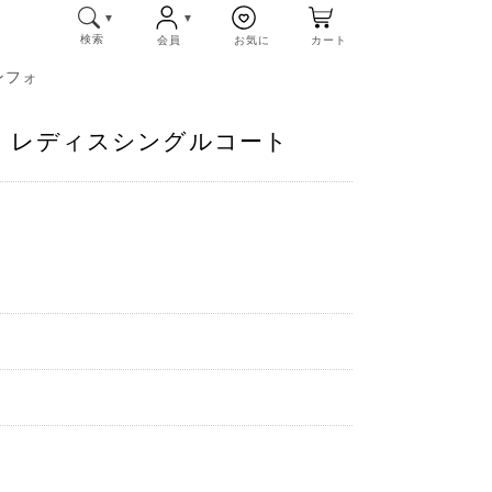
検索
会員
お気に
カート
ンフォ
ーク レディスシングルコート