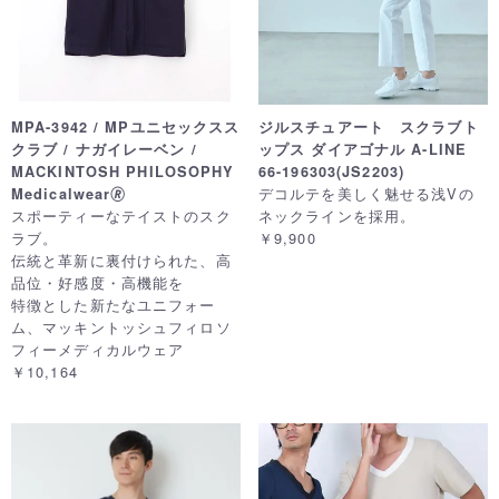
MPA-3942 / MPユニセックスス
ジルスチュアート スクラブト
クラブ / ナガイレーベン /
ップス ダイアゴナル A-LINE
MACKINTOSH PHILOSOPHY
66-196303(JS2203)
デコルテを美しく魅せる浅Vの
Medicalwear🄬
スポーティーなテイストのスク
ネックラインを採用。
ラブ。
￥9,900
伝統と革新に裏付けられた、高
品位・好感度・高機能を
特徴とした新たなユニフォー
ム、マッキントッシュフィロソ
フィーメディカルウェア
￥10,164