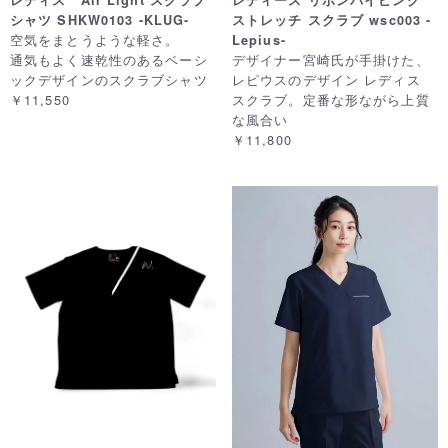
シャツ SHKW0103 -KLUG-
ストレッチ スクラブ wsc003 -
空気をまとうような軽さ。
Lepius-
通気もよく速乾性のあるベーシ
デザイナー宮崎氏が手掛けた、
ックデザインのスクラブシャツ
レピウスのデザイン レディス
￥11,550
スクラブ。定番な形ながら上質
な風合い
￥11,800