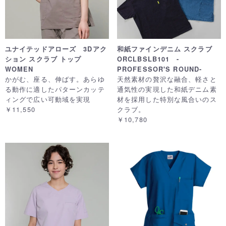
ユナイテッドアローズ 3Dアク
和紙ファインデニム スクラブ
ション スクラブ トップ
ORCLBSLB101 -
WOMEN
PROFESSOR'S ROUND-
かがむ、座る、伸ばす。あらゆ
天然素材の贅沢な融合、軽さと
る動作に適したパターンカッテ
通気性の実現した和紙デニム素
ィングで広い可動域を実現
材を採用した特別な風合いのス
￥11,550
クラブ。
￥10,780