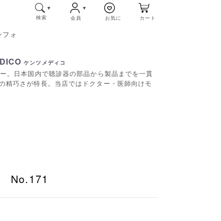
検索
会員
お気に
カート
ンフォ
DICO
ケンツメディコ
カー。日本国内で聴診器の部品から製品までを一貫
の精巧さが特長。当店ではドクター・医師向けモ
No.171