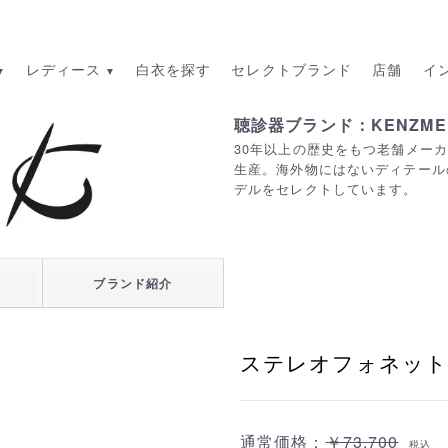
レディース
白衣を探す
セレクトブランド
店舗
イ
聴診器ブランド：KENZME
30年以上の歴史をもつ老舗メー
生産。海外物にはないディテール
デルをセレクトしています。
ブランド紹介
ステレオフォネット 
通常価格：
￥73,700
税込