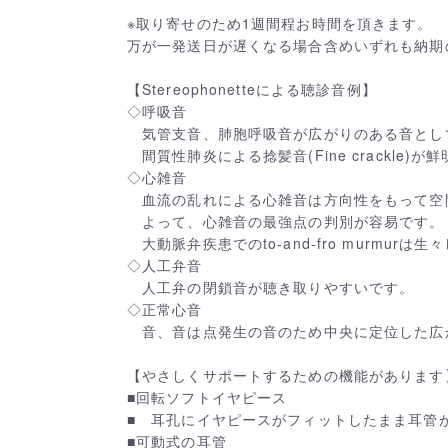
※取り寄せのため1週間程お時間を頂きます。
万が一発送日が遅くなる場合含めいずれも納期
【Stereophonetteによる聴診音例】
◇呼吸音
気管支音、肺胞呼吸音が広がりのある音とし
間質性肺炎による捻髪音(Fine crackle)
◇心雑音
血流の乱れによる心雑音は方向性をもって空
よって、心雑音の最強点の判別が容易です。
大動脈弁疾患でのto-and-fro murmurは
◇人工弁音
人工弁の閉鎖音が聴き取りやすいです。
◇正常心音
音、音は点発生の音のため中央に定位した広
【やさしくサポートするための機能があります
■回転ソフトイヤピース
■ 耳孔にイヤピースがフィットしたまま耳管
■可動式の耳管