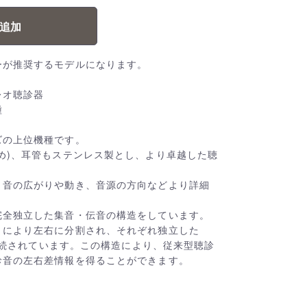
追加
ーが推奨するモデルになります。
レオ聴診器
種
ズの上位機種です。
め)、耳管もステンレス製とし、より卓越した聴
、音の広がりや動き、音源の方向などより詳細
完全独立した集音・伝音の構造をしています。
りにより左右に分割され、それぞれ独立した
に接続されています。この構造により、従来型聴診
診音の左右差情報を得ることができます。