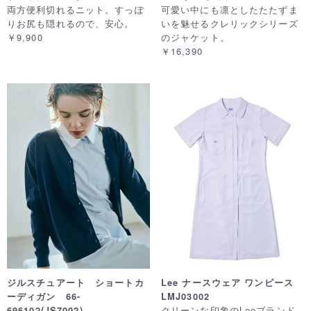
両方便利切れるニット。すっぽ
可愛い中にも凛としたたたずま
りお尻も隠れるので、安心。
いを魅せるクレリックシリーズ
￥9,900
のジャケット。
￥16,390
ジルスチュアート ショートカ
Lee ナースウェア ワンピース
ーディガン 66-
LMJ03002
クリーンな印象のLeeブランド
696102(JS7002)