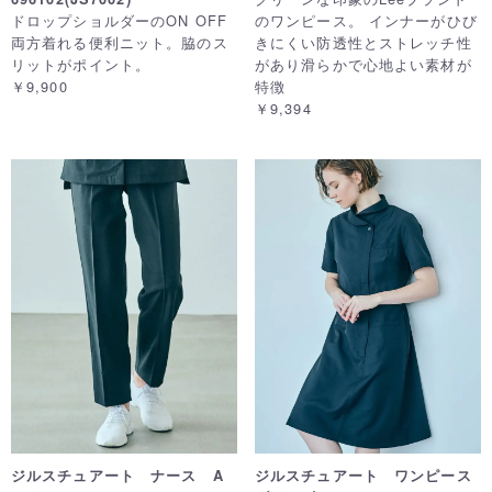
ドロップショルダーのON OFF
のワンピース。 インナーがひび
両方着れる便利ニット。脇のス
きにくい防透性とストレッチ性
リットがポイント。
があり滑らかで心地よい素材が
￥9,900
特徴
￥9,394
ジルスチュアート ナース A
ジルスチュアート ワンピース