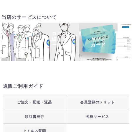
当店のサービスについて
チーム
ロゴ刺
白衣・
繍・ネ
ギフト
白衣団
ーム刺
カード
体購入
繍
通販ご利用ガイド
ご注文・配送・返品
会員登録のメリット
領収書発行
各種サービス
よくある質問