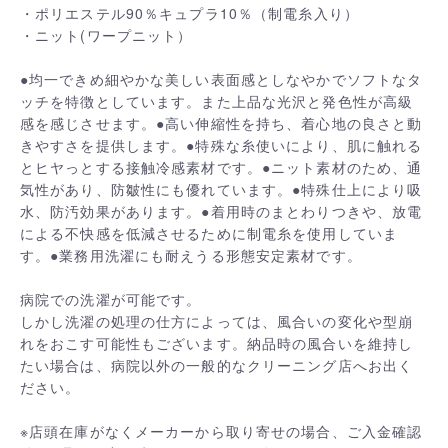
・ポリエステル90％キュプラ10％（制電糸入り）
・ニット(ワープニット）
●均一できめ細やかな美しい表面感としなやかでソフトなタ
ッチを特徴としています。また上品な光沢と発色性が高級
感を感じさせます。●高い伸縮性を持ち、着心地の良さと動
きやすさを提供します。●特殊な糸使いにより、肌に触れる
とヒヤっとする接触冷感素材です。●ニット素材のため、通
気性があり、防皺性にも優れています。●特殊仕上により吸
水、防汚効果があります。●着用時のまとわりつきや、放電
による不快感を低減させるために制電糸を使用していま
す。●業務用洗濯にも耐えうる形態安定素材です。
病院での洗濯が可能です。
しかし洗濯の処理の仕方によっては、風合いの変化や型崩
れをおこす可能性もございます。納品時の風合いを維持し
たい場合は、病院以外の一般的なクリーニング店へお出く
ださい。
※店頭在庫がなくメーカーから取り寄せの場合、ご入金確認