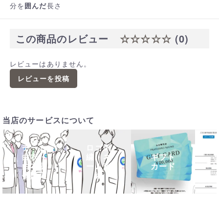
分を
囲んだ
長さ
この商品のレビュー
☆☆☆☆☆
(0)
レビューはありません。
レビューを投稿
当店のサービスについて
チーム
ロゴ刺
白衣・
繍・ネ
ギフト
白衣団
ーム刺
カード
体購入
繍