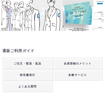
チーム
ロゴ刺
白衣・
繍・ネ
ギフト
白衣団
ーム刺
カード
体購入
繍
通販ご利用ガイド
ご注文・配送・返品
会員登録のメリット
領収書発行
各種サービス
よくある質問