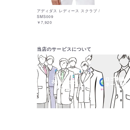
アディダス レディース スクラブ /
SMS009
￥7,920
当店のサービスについて
チーム白
ロゴ刺繍・
衣・白衣団
ネーム刺繍
体購入