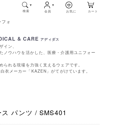
検索
会員
お気に
カート
ンフォ
ICAL & CARE
アディダス
ザイン、
たノウハウを活かした、医療・介護用ユニフォー
められる現場を力強く支えるウェアです。
RE」は白衣メーカー「KAZEN」がてがけています。
 パンツ / SMS401