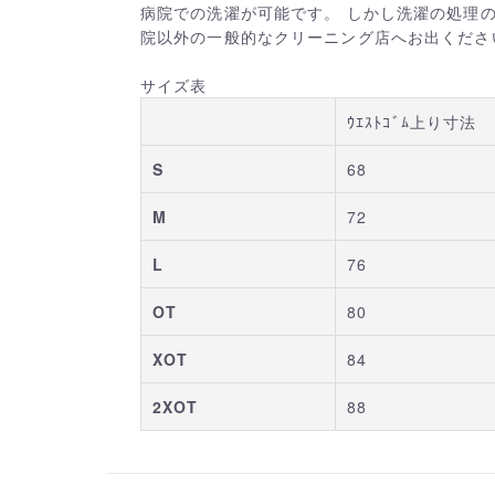
病院での洗濯が可能です。 しかし洗濯の処理
院以外の一般的なクリーニング店へお出くださ
サイズ表
ｳｴｽﾄｺﾞﾑ上り寸法
S
68
M
72
L
76
OT
80
XOT
84
2XOT
88