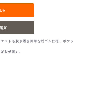
れる
追加
ウエストも脱ぎ履き簡単な総ゴム仕様。ポケッ
、足長効果も。