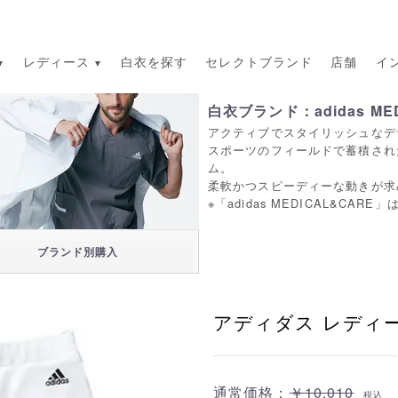
レディース
白衣を探す
セレクトブランド
店舗
イ
白衣ブランド：adidas MED
アクティブでスタイリッシュなデ
スポーツのフィールドで蓄積され
ム。
柔軟かつスピーディーな動きが求
※「adidas MEDICAL&CA
ブランド別購入
アディダス レディース
通常価格：
￥10,010
税込