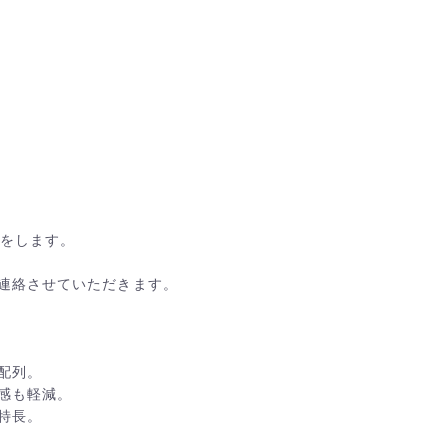
備をします。
連絡させていただきます。
配列。
感も軽減。
特長。