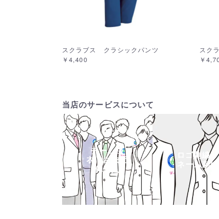
スクラブス クラシックパンツ
スク
￥4,400
￥4,7
当店のサービスについて
チーム白
ロゴ刺繍・
衣・白衣団
ネーム刺繍
体購入