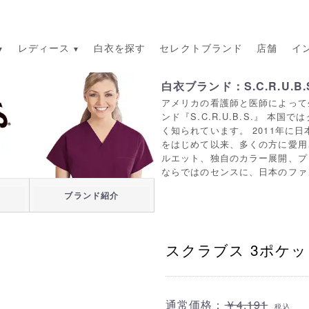
レディース
白衣を探す
セレクトブランド
店舗
イ
白衣ブランド：S.C.R.U.B.
アメリカの看護師と医師によって
ンド『S.C.R.U.B.S.』 
く知られています。 2011年に
をはじめて以来、多くの方に愛用
ルエット、独自のカラー展開、プ
ならではのセンスに、日本のファ
ブランド紹介
スクラブス 3ポケッ
通常価格：
￥4,191
税込