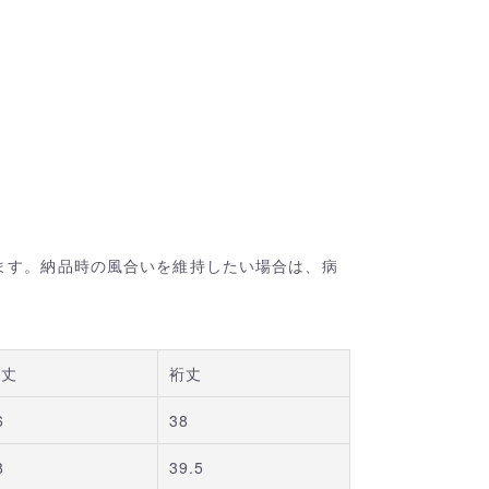
ます。納品時の風合いを維持したい場合は、病
着丈
裄丈
6
38
8
39.5