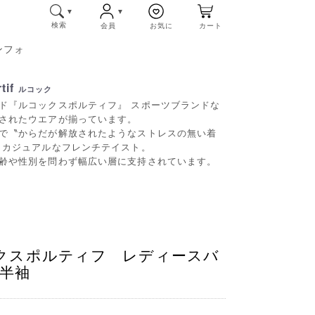
検索
会員
お気に
カート
ンフォ
if
ルコック
ド『ルコックスポルティフ』 スポーツブランドな
されたウエアが揃っています。
で〝からだが解放されたようなストレスの無い着
とカジュアルなフレンチテイスト。
齢や性別を問わず幅広い層に支持されています。
ックスポルティフ レディースバ
半袖