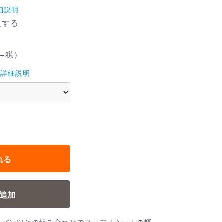
細説明
入する
+税）
詳細説明
れる
追加
。パンツとの組み合わせでコーディネートの幅