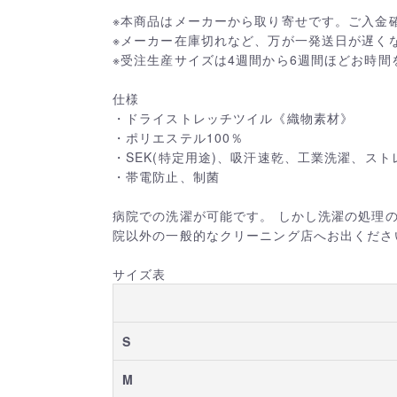
※本商品はメーカーから取り寄せです。ご入金
※メーカー在庫切れなど、万が一発送日が遅く
※受注生産サイズは4週間から6週間ほどお時間
仕様
・ドライストレッチツイル《織物素材》
・ポリエステル100％
・SEK(特定用途)、吸汗速乾、工業洗濯、スト
・帯電防止、制菌
病院での洗濯が可能です。 しかし洗濯の処理
院以外の一般的なクリーニング店へお出くださ
サイズ表
S
M