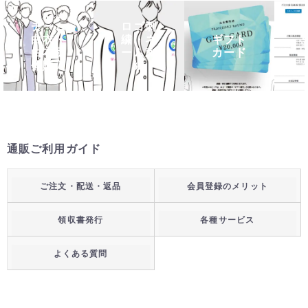
チーム
ロゴ刺
白衣・
繍・ネ
ギフト
白衣団
ーム刺
カード
体購入
繍
通販ご利用ガイド
ご注文・配送・返品
会員登録のメリット
領収書発行
各種サービス
よくある質問