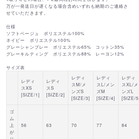
万が一発送日が遅くなる場合含めいずれも納期のご連絡さ
せていただきます。
仕様
ソフトベージュ ポリエステル100%
ネイビー ポリエステル100%
グレーシャンブレー ポリエステル65% コットン35%
グレーキルティング ポリエステル88% レーヨン12%
サイズ表
レディ
レディ
レディ
レディ
レディ
スM/メ
スL/メン
スXL/メ
スXS
スS
ンズS
ズM
ンズL
[SIZE/1]
[SIZE/2]
[SIZE/3]
[SIZE/4]
[SIZE/5
ゴ
ム
上
56
63
70
77
84
が
り