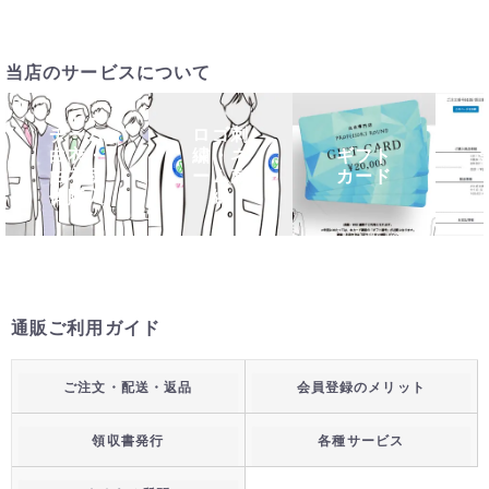
当店のサービスについて
チーム
ロゴ刺
白衣・
繍・ネ
ギフト
白衣団
ーム刺
カード
体購入
繍
通販ご利用ガイド
ご注文・配送・返品
会員登録のメリット
領収書発行
各種サービス