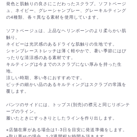
発色と肌触りの良さにこだわったスクラブ。ソフトベージ
ュ、ネイビー、グレーシャンブレー、グレーキルティング
の4種類、各々異なる素材を使用しています。
ソフトベージュは、上品なヘリンボーンのより柔らかい肌
触り。
ネイビーは光沢感のあるドライな肌触りの生地です。
シャンブレーストレッチは薄く軽やかで、暑い季節にはぴ
ったりな清涼感のある素材です。
キルティングは今までのスクラブにない厚みを持った生
地。
涼しい時期、寒い冬におすすめです。
ピッチの細かい品のあるキルティングはスクラブの常識を
覆します。
パンツのサイドには、トップス(別売)の襟元と同じリボンテ
ープのライン。
履いたときにすっきりとしたラインを作り出します。
※店舗在庫がある場合は1-3日を目安に発送準備をします。
※取り寄せの場合、1-2週間程お時間を頂きます。