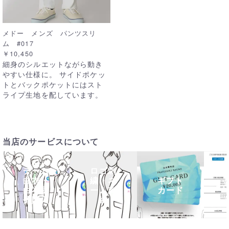
メドー メンズ パンツスリ
ム #017
￥10,450
細身のシルエットながら動き
やすい仕様に。 サイドポケッ
トとバックポケットにはスト
ライプ生地を配しています。
当店のサービスについて
チーム
ロゴ刺
白衣・
繍・ネ
ギフト
白衣団
ーム刺
カード
体購入
繍