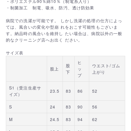
・ポリエステル90％綿10％（制電糸入り）
・制菌加工 制電、吸水、防汚、透け防効果
病院での洗濯が可能です。 しかし洗濯の処理の仕方によっ
ては、風合いの変化や型崩 れをおこす可能性もございま
す。納品時の風合いを維持し たい場合は、病院以外の一般
的なクリーニング店へお出く ださい。
サイズ表
ヒ
股
ウエスト/ゴム
股上
ッ
下
上がり
プ
S1（受注生産サ
23.5
83
86
52
イズ）
S
24
83
90
56
M
24.5
83
94
62