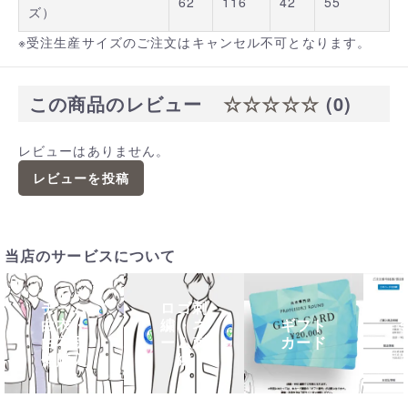
62
116
42
55
ズ）
※受注生産サイズのご注文はキャンセル不可となります。
この商品のレビュー
☆☆☆☆☆
(0)
レビューはありません。
レビューを投稿
当店のサービスについて
チーム
ロゴ刺
白衣・
繍・ネ
ギフト
白衣団
ーム刺
カード
体購入
繍