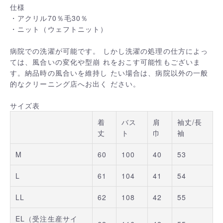
仕様
・アクリル70％毛30％
・ニット（ウェフトニット）
病院での洗濯が可能です。 しかし洗濯の処理の仕方によっ
ては、風合いの変化や型崩 れをおこす可能性もございま
す。納品時の風合いを維持し たい場合は、病院以外の一般
的なクリーニング店へお出く ださい。
サイズ表
着
バス
肩
袖丈/長
丈
ト
巾
袖
M
60
100
40
53
L
61
104
41
54
LL
62
108
42
55
EL（受注生産サイ