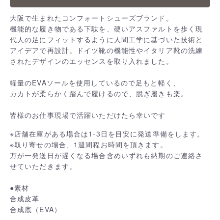
大阪で生まれたコンフォートシューズブランド。
機能的な履き物である下駄を、硬いアスファルトを歩く現
代人の足にフィットするように人間工学に基づいた技術と
アイデアで再設計。ドイツ靴の機能性やイタリア靴の洗練
されたデザインのエッセンスを取り入れました。
軽量のEVAソールを使用しているので足もと軽く、
カカトが柔らかく踏んで履けるので、脱ぎ履きも楽。
皆様のお仕事現場で活躍いただけたら幸いです
※店舗在庫がある場合は1-3日を目安に発送準備をします。
※取り寄せの場合、1週間程お時間を頂きます。
万が一発送日が遅くなる場合含めいずれも納期のご連絡さ
せていただきます。
●素材
合成皮革
合成底（EVA）