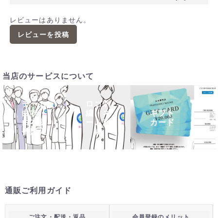
レビューはありません。
レビューを投稿
当店のサービスについて
チーム
ロゴ刺
白衣・
繍・ネ
ギフト
白衣団
ーム刺
カード
体購入
繍
通販ご利用ガイド
ご注文・配送・返品
会員登録のメリット