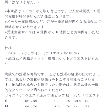
麗にはなりません。）
※本商品はメーカーから取り寄せです。ご入金確認後、1 週
間程度お時間をいただき発送となります。
※メーカー在庫切れなど、万が一発送日が遅くなる場合は ご
連絡させていただきます。
※受注生産サイズは 4 週間から 6 週間ほどお時間をいただ
きます。
仕様
・SYストレッチツイル（ポリエステル100％）
・総ゴム／両脇ポケット／後右ポケット／ウエストひも入
り
病院での洗濯が可能です。 しかし洗濯の処理の仕方によっ
ては、風合いの変化や型崩れをおこす可能性もございま
す。納品時の風合いを維持したい場合は、病院以外の一般
的なクリーニング店へお出ください。
サイズ / cm
ウエスト適用寸法
ヒップ
股下
わたり
ウエスト
S
62～69
96
75
60.9
66
M
69～76
101
76
64
73