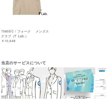
7085SC / フォーク メンズス
クラブ（F Lab.）
￥10,648
当店のサービスについて
チーム
ロゴ刺
白衣・
繍・ネ
ギフト
白衣団
ーム刺
カード
体購入
繍