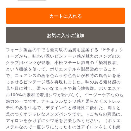
カートに入れる
お気に入りに追加
フォーク製品の中でも最高級の品質を提案する「Fラボ」シ
リーズから、味わい深いビンテージ感が魅力のメンズのス
クラブ用パンツが登場。小松マテーレ独自の「染料役者」
という機械を使って、ポリエステルを製品染めすること
で、ニュアンスのある色ムラや色合いが独特の風合いを感
じさせるビンテージ感を再現しました。味のある素材感の
見た目に対し、滑らかなタッチで着心地抜群。ポリエステ
ル100%の素材で着用シワが出づらく、イージーケアなのも
魅力の一つです。ナチュラルなシワ感と柔らかくストレッ
チ性のある生地で、デザイン性と機能性に優れた、周りと
差のつくオシャレなメンズパンツです。 ※こちらの商品は、
アイロンをかけずにシワ感をお楽しみください。（ポリエ
ステルなので一度シワになったものはアイロンをしても綺