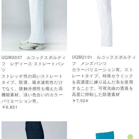
UQM2101 ルコックスポルティ
UQW2037 ルコックスポルティ
フ メンズパンツ
フ レディース ストレートパン
カラーバリエーション有。スト
ツ
レートタイプ。特殊セラミック
ストレッチ性の高いストレート
を高濃度に練り込んだ糸を使用
タイプ。防透、吸水速乾性だけ
することで、可視光線の透過を
でなく、接触冷感性も備えた高
高度に抑制した防透素材
機能素材。淡い色合いのカラー
￥7,524
バリエーション有。
￥6,831