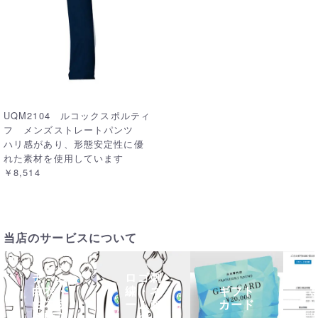
UQM2104 ルコックスポルティ
フ メンズストレートパンツ
ハリ感があり、形態安定性に優
れた素材を使用しています
￥8,514
当店のサービスについて
チーム
ロゴ刺
白衣・
繍・ネ
ギフト
白衣団
ーム刺
カード
体購入
繍