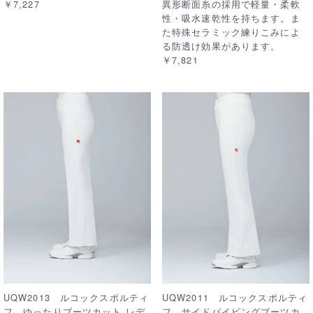
￥7,227
異形断面糸の採用で軽量・柔軟
性・吸水速乾性を持ちます。ま
た特殊セラミック練りこみによ
る防透け効果があります。
￥7,821
UQW2013 ルコックスポルティ
UQW2011 ルコックスポルティ
フ ゆったりブーツカット レデ
フ サイドパイピングブーツカ