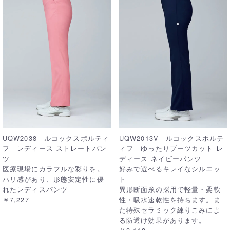
UQW2038 ルコックスポルティ
UQW2013V ルコックスポルテ
フ レディース ストレートパン
ィフ ゆったりブーツカット レ
ツ
ディース ネイビーパンツ
医療現場にカラフルな彩りを。
好みで選べるキレイなシルエッ
ハリ感があり、形態安定性に優
ト
れたレディスパンツ
異形断面糸の採用で軽量・柔軟
￥7,227
性・吸水速乾性を持ちます。ま
た特殊セラミック練りこみによ
る防透け効果があります。