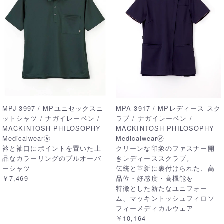
MPJ-3997 / MPユニセックスニ
MPA-3917 / MPレディース スク
ットシャツ / ナガイレーベン /
ラブ / ナガイレーベン /
MACKINTOSH PHILOSOPHY
MACKINTOSH PHILOSOPHY
Medicalwear🄬
Medicalwear🄬
衿と袖口にポイントを置いた上
クリーンな印象のファスナー開
品なカラーリングのプルオーバ
きレディーススクラブ。
ーシャツ
伝統と革新に裏付けられた、高
￥7,469
品位・好感度・高機能を
特徴とした新たなユニフォー
ム、マッキントッシュフィロソ
フィーメディカルウェア
￥10,164