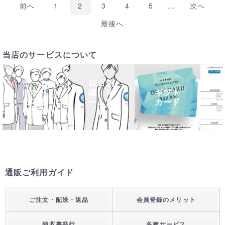
...
前へ
1
2
3
4
5
次へ
最後へ
当店のサービスについて
チーム
ロゴ刺
白衣・
繍・ネ
ギフト
白衣団
ーム刺
カード
体購入
繍
通販ご利用ガイド
ご注文・配送・返品
会員登録のメリット
領収書発行
各種サービス