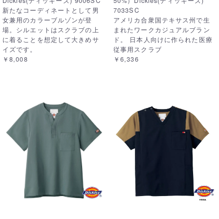
Dickies(ディッキーズ) 9006SC
50%）Dickies(ディッキーズ)
新たなコーディネートとして男
7033SC
女兼用のカラーブルゾンが登
アメリカ合衆国テキサス州で生
場。シルエットはスクラブの上
まれたワークカジュアルブラン
に着ることを想定して大きめサ
ド。 日本人向けに作られた医療
イズです。
従事用スクラブ
￥8,008
￥6,336