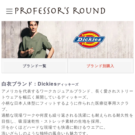
プロフェッサーズラウンド
ブランド一覧
ブランド別購入
白衣ブランド：Dickies
ディッキーズ
アメリカを代表するワークカジュアルブランド、長く愛されストリー
トウェアを幅広く展開しているディッキーズ。
小柄な日本人体型にフィットするように作られた医療従事用スクラ
ブ。
過酷な現場ワークや何度も繰り返される洗濯にも耐えられる耐久性を
目指し、吸湿速乾性・ストレッチ素材の生地を採用。
汗をかくほどハードな現場でも快適に動けるウエアに。
洗いざらしのような独特の風合いも魅力です。