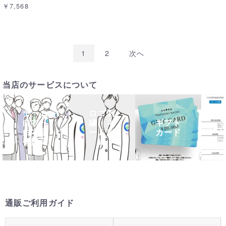
￥7,568
1
2
次へ
当店のサービスについて
チーム
ロゴ刺
白衣・
繍・ネ
ギフト
白衣団
ーム刺
カード
体購入
繍
通販ご利用ガイド