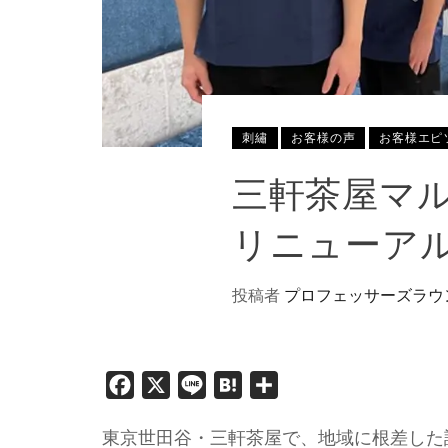
刺繡
お客様の声
お客様エピ
三軒茶屋マ
リニューア
投稿者
プロフェッサーズラウ
Facebook
X
Line
Hatena
共
有
東京世田谷・三軒茶屋で、地域に根差した