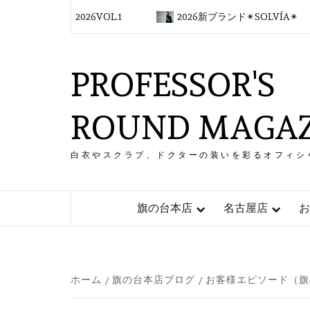
コ
 2026VOL.1
2026新ブランド✴︎SOLVÍA✴︎
ン
テ
ン
PROFESSOR'S
ツ
へ
ス
ROUND MAGAZ
キ
ッ
プ
白衣やスクラブ、ドクターの装いを彩るオフィシ
旗の台本店
名古屋店
お
ホーム
旗の台本店ブログ
お客様エピソード（旗