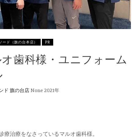
ソード（旗の台本店）
PR
ルオ歯科様・ユニフォーム
ル
ンド 旗の台店
None
2021年
診療治療をなさっているマルオ歯科様。