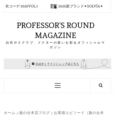
コ
衣コーデ 2026VOL.1
2026新ブランド✴︎SOLVÍA✴︎
ン
テ
ン
PROFESSOR'S ROUND
ツ
MAGAZINE
へ
ス
白衣やスクラブ、ドクターの装いを彩るオフィシャルマ
キ
ガジン
ッ
プ
メ
イ
ン
メ
ニ
ュ
ー
ホーム
旗の台本店ブログ
お客様エピソード（旗の台本