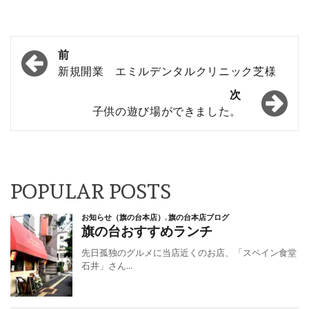
投
前
稿
新規開業 エミルデンタルクリニック芝様
ナ
次
子供の遊び場ができました。
ビ
ゲ
ー
シ
POPULAR POSTS
ョ
ン