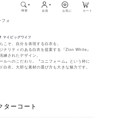
検索
会員
お気に
カート
ンフォ
e
マイビッグワイフ
らこそ、自分を表現する白衣を。
リティのある白衣を提案する『Zion White』
洗練されたデザイン。
ールへのこだわり。〝ユニフォーム〟という枠に
ド白衣。大胆な素材の選び方も大きな魅力です。
ドクターコート