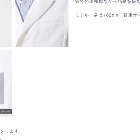
独特の違和感ながら品格を損
モデル 身長182cm 着用サイ
備をします。
す。