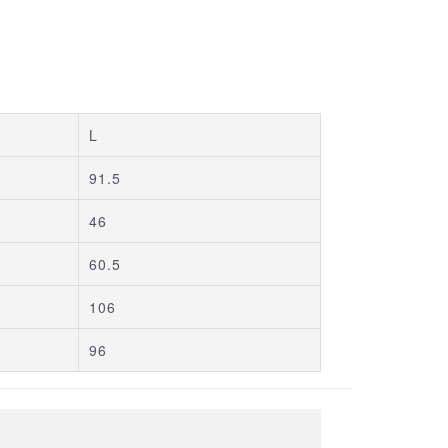
L
91.5
46
60.5
106
96