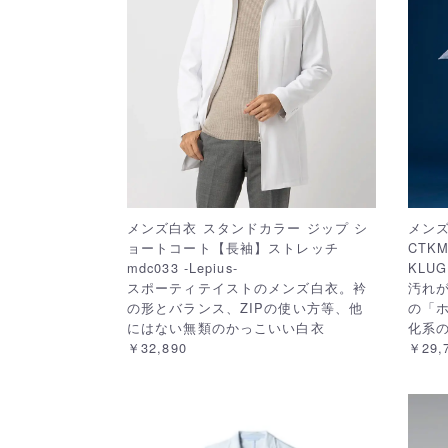
メンズ白衣 スタンドカラー ジップ シ
メン
ョートコート【長袖】ストレッチ
CTKM
mdc033 -Lepius-
KLU
スポーティテイストのメンズ白衣。衿
汚れ
の形とバランス、ZIPの使い方等、他
の「
にはない無類のかっこいい白衣
化系
￥32,890
￥29,