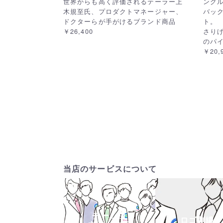
世界からも高く評価されるテーラー上
ングル
木規至氏、プロダクトマネージャー、
バッ
ドクターらが手がけるブランド商品
ト。
￥26,400
さり
のパ
￥20,
当店のサービスについて
チーム白
ロゴ刺繍・