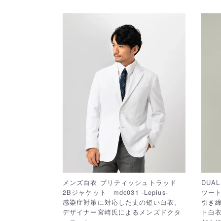
メンズ白衣 ブリティッシュトラッド
DUAL
2Bジャケット mdc031 -Lepius-
ツー
感染症対策に対応した丈の短い白衣。
引き
デザイナー宮崎氏によるメンズドクタ
ト白