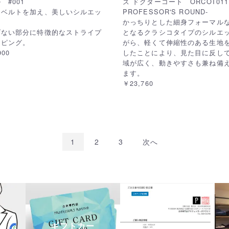
 #001
ズ ドクターコート ORCOT011
クベルトを加え、美しいシルエッ
PROFESSOR'S ROUND-
かっちりとした細身フォーマル
げない部分に特徴的なストライプ
となるクラシコタイプのシルエ
イピング。
がら、軽くて伸縮性のある生地
900
したことにより、見た目に反し
域が広く、動きやすさも兼ね備
ます。
￥23,760
1
2
3
次へ
ギフトカー