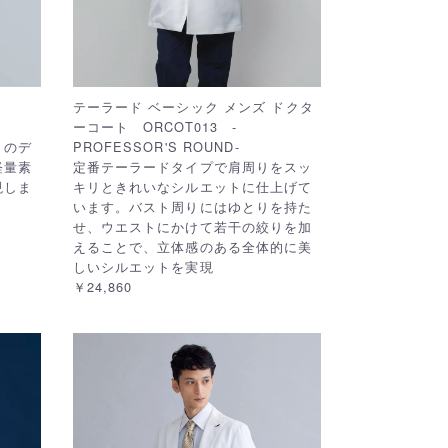
テーラード ベーシック メンズ ドクタ
ーコート ORCOT013 -
トのデ
PROFESSOR'S ROUND-
軽量素
定番テーラードタイプで肩周りをスッ
現しま
キリときれいなシルエットに仕上げて
います。バスト周りにはゆとりを持た
せ、ウエストにかけて若干の絞りを加
えることで、立体感のある全体的に美
しいシルエットを実現
￥24,860