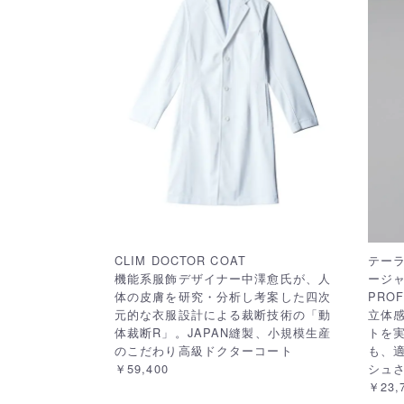
CLIM DOCTOR COAT
テーラ
機能系服飾デザイナー中澤愈氏が、人
ージャ
体の皮膚を研究・分析し考案した四次
PROF
元的な衣服設計による裁断技術の「動
立体
体裁断R」。JAPAN縫製、小規模生産
トを
のこだわり高級ドクターコート
も、
￥59,400
シュ
￥23,