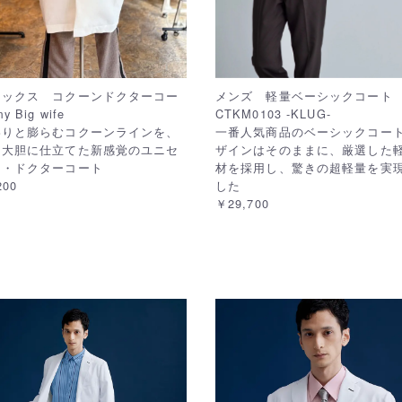
セックス コクーンドクターコー
メンズ 軽量ベーシックコート
 Big wife
CTKM0103 -KLUG-
わりと膨らむコクーンラインを、
一番人気商品のベーシックコー
て大胆に仕立てた新感覚のユニセ
ザインはそのままに、厳選した
ス・ドクターコート
材を採用し、驚きの超軽量を実
200
した
￥29,700