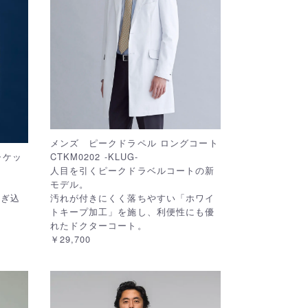
メンズ ピークドラペル ロングコート
ャケッ
CTKM0202 -KLUG-
人目を引くピークドラベルコートの新
モデル。
つぎ込
汚れが付きにくく落ちやすい「ホワイ
トキープ加工」を施し、利便性にも優
れたドクターコート。
￥29,700