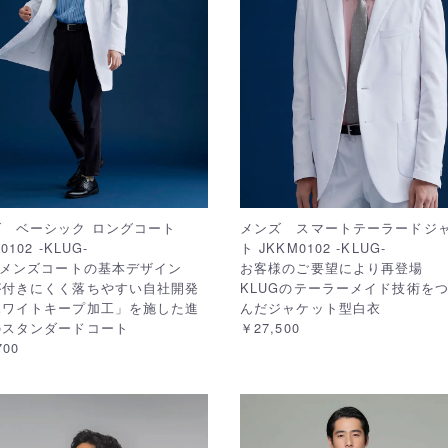
ズ ベーシック ロングコート
メンズ スマートテーラードジ
0102 -KLUG-
ト JKKM0102 -KLUG-
Gメンズコートの基本デザイン
お客様のご要望により再登場
が付きにくく落ちやすい自社開発
KLUGのテーラーメイド技術を
ホワイトキープ加工」を施した進
んだジャケット型白衣
のスタンダードコート
￥27,500
700