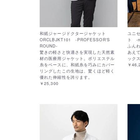
和紙ジャージドクタージャケット
ユニ
ORCLBJKT101 -PROFESSOR'S
ト -my
ROUND-
ふん
驚きの軽さと快適さを実現した天然素
あえ
材の医療用ジャケット。ポリエステル
ック
糸をベースに、和紙糸を巧みにカバー
￥46,
リングしたこの生地は、驚くほど軽く
優れた伸縮性を誇ります。
￥25,300