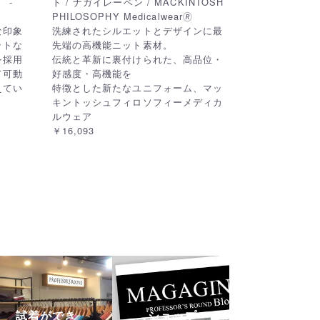
 -
ト / ナガイレーベン / MACKINTOSH
PHILOSOPHY Medicalwear🄬
な印象
洗練されたシルエットとデザインに最
ットな
先端の高機能ニット素材。
を採用
伝統と革新に裏付けられた、高品位・
て可動
好感度・高機能を
えてい
特徴とした新たなユニフォーム、マッ
キントッシュフィロソフィーメディカ
ルウェア
￥16,093
試着ができ
ショップ・