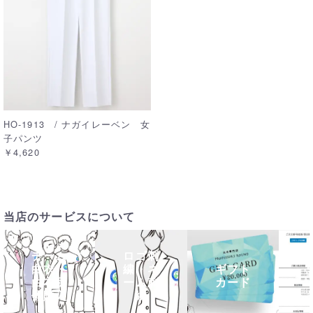
HO-1913 / ナガイレーベン 女
子パンツ
￥4,620
当店のサービスについて
チーム
ロゴ刺
白衣・
繍・ネ
ギフト
白衣団
ーム刺
カード
体購入
繍