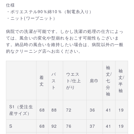
仕様
・ポリエステル90％綿10％（制電糸入り）
・ニット(ワープニット）
病院での洗濯が可能です。しかし洗濯の処理の仕方によっ
ては、風合いの変化や型崩れをおこす可能性もございま
す。納品時の風合いを維持したい場合は、病院以外の一般
的なクリーニング店へお出ください。
袖
袖
バ
ウエス
丈/
着
丈/
ス
ト/仕上
肩巾
七
丈
半
ト
がり
分
袖
袖
S1（受注生
68
88
72
36
41
19
産サイズ）
S
68
92
76
37
41
19