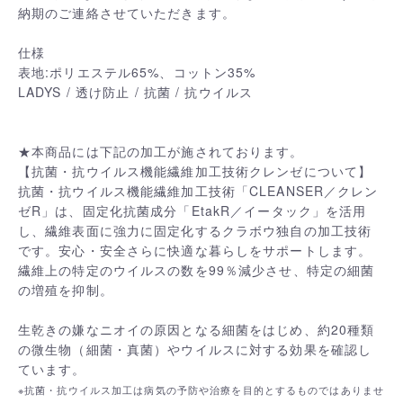
納期のご連絡させていただきます。
仕様
表地:ポリエステル65%、コットン35%
LADYS / 透け防止 / 抗菌 / 抗ウイルス
★本商品には下記の加工が施されております。
【抗菌・抗ウイルス機能繊維加工技術クレンゼについて】
抗菌・抗ウイルス機能繊維加工技術「CLEANSER／クレン
ゼR」は、固定化抗菌成分「EtakR／イータック」を活用
し、繊維表面に強力に固定化するクラボウ独自の加工技術
です。安心・安全さらに快適な暮らしをサポートします。
繊維上の特定のウイルスの数を99％減少させ、特定の細菌
の増殖を抑制。
生乾きの嫌なニオイの原因となる細菌をはじめ、約20種類
の微生物（細菌・真菌）やウイルスに対する効果を確認し
ています。
※抗菌・抗ウイルス加工は病気の予防や治療を目的とするものではありませ