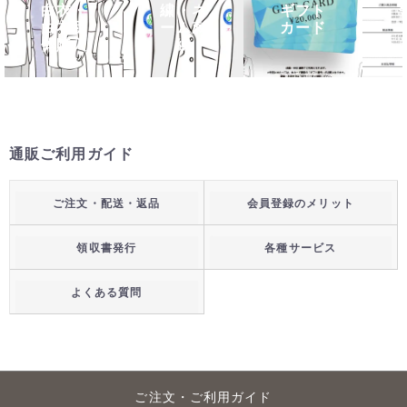
白衣・
繍・ネ
ギフト
白衣団
ーム刺
カード
体購入
繍
通販ご利用ガイド
ご注文・配送・返品
会員登録のメリット
領収書発行
各種サービス
よくある質問
ご注文・ご利用ガイド