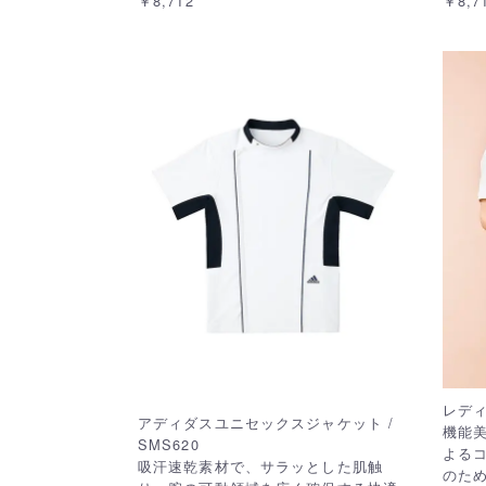
￥8,712
￥8,7
レディ
アディダスユニセックスジャケット /
機能
SMS620
よるコ
吸汗速乾素材で、サラッとした肌触
のた