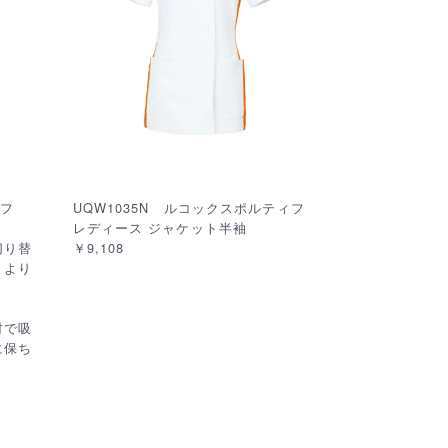
ティフ
UQW1035N ルコックスポルティフ
レディース ジャケット半袖
切り替
￥9,108
、より
材で吸
に保ち