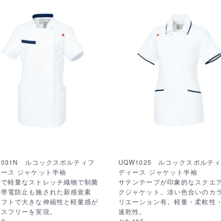
1031N ルコックスポルティフ
UQW1025 ルコックスポルティ
ース ジャケット半袖
ディース ジャケット半袖
トで軽量なストレッチ織物で制菌
サテンテープが印象的なスクエ
や帯電防止も施された新感覚素
クジャケット。淡い色合いのカ
ソフトで大きな伸縮性と軽量感が
リエーション有。軽量・柔軟性
レスフリーを実現。
速乾性。