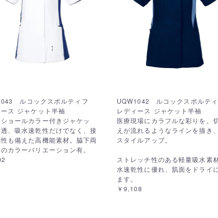
1043 ルコックスポルティフ
UQW1042 ルコックスポル
ース ジャケット半袖
レディース ジャケット半袖
なショールカラー付きジャケッ
医療現場にカラフルな彩りを。
防透、吸水速乾性だけでなく、接
えが流れるようなラインを描き
感性も備えた高機能素材。脇下両
スタイルアップ。
ドのカラーバリエーション有。
02
ストレッチ性のある軽量吸水素
水速乾性に優れ、肌面をドライ
ます。
￥9,108