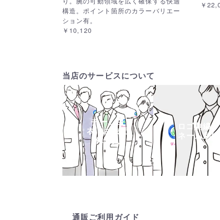
り。腕の可動領域を広く確保する快適
￥22,
構造。ポイント箇所のカラーバリエー
ション有。
￥10,120
当店のサービスについて
チーム白
ロゴ刺繍・
衣・白衣団
ネーム刺繍
体購入
通販ご利用ガイド