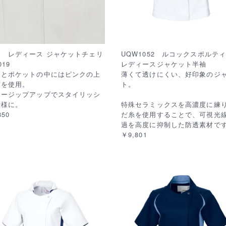
ー レディース ジャケットチェリ
UQW1052 ルコックスポル
19
レディースジャケット半袖
てとポケットの中にはピンクの上
薄くて透けにくい、好印象のジ
布を使用。
ト。
タージップアップでスタイリッシ
仕様に。
特殊セラミックスを高濃度に練
850
だ糸を使用することで、可視光
過を高度に抑制した防透素材で
￥9,801