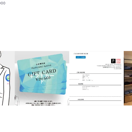
000
ギフトカー
領収書発行
ド