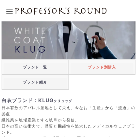
プロフェッサーズラウンド
ブランド一覧
ブランド別購入
ブランド紹介
白衣ブランド：KLUG
クリュッグ
日本有数のアパレル産地として栄え、今なお「生産」から「流通」の
拠点、
繊維業を地場産業とする岐阜から発信。
日本の高い技術力で、品質と機能性を追求したメディカルウェアブラ
ンド。