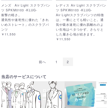
メンズ Air Light スクラブパン
レディス Air Light スクラブパン
ツ SPKM0103 -KLUG-
ツ SPKW0103 -KLUG-
衝撃の軽さ。
Air Lightスクラブパンツの特徴
通気性や速乾性に優れた「きれ
は、一番にとても軽いこと。通
いめストレート」のスクラブパ
気や吸水速乾に優れ肌離れのよ
ンツ
い生地はベタつかず、さらりと
￥11,550
した履き心地が続きます。
￥11,550
前へ
1
2
当店のサービスについて
チーム
ロゴ刺
白衣・
繍・ネ
ギフト
白衣団
ーム刺
カード
体購入
繍