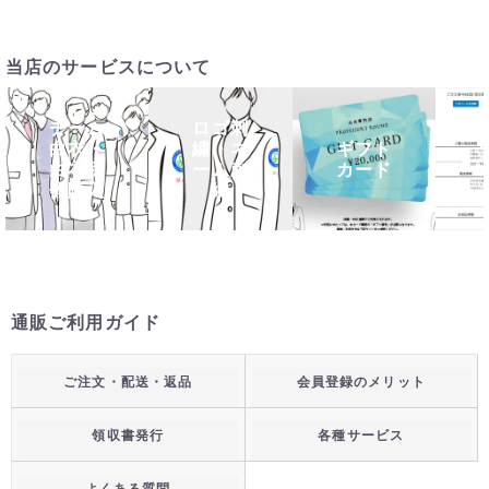
当店のサービスについて
チーム
ロゴ刺
白衣・
繍・ネ
ギフト
白衣団
ーム刺
カード
体購入
繍
通販ご利用ガイド
ご注文・配送・返品
会員登録のメリット
領収書発行
各種サービス
よくある質問