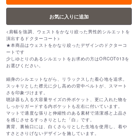
お気に入りに追加
<肩幅を強調、ウェストをかなり絞った男性的シルエットを
演出するドクターコート>
★本商品はウェストをかなり絞ったデザインのドクターコ
ートです
少しゆとりのあるシルエットをお求めの方はORCOT013を
お選びください。
細身のシルエットながら、リラックスした着心地を追求。
スッキリとした襟元に少し高めの背中ベルトが、スマート
さを印象づけます。
聴診器も入る大容量サイズの外ポケット、更に入れた物を
しっかりガードする内ポケットも左右に付いています。
マットで適度な張りと伸縮性のある素材で清潔感と上品さ
を感じさせるすっきりとした「白」です。
裏背、裏袖口には、白くさらりとした生地を使用し、着や
すさとさりげないデザインを施しています。