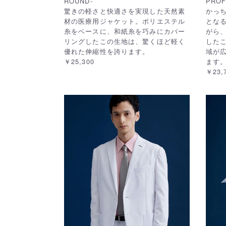
ROUND-
PROF
驚きの軽さと快適さを実現した天然素
かっ
材の医療用ジャケット。ポリエステル
とな
糸をベースに、和紙糸を巧みにカバー
がら
リングしたこの生地は、驚くほど軽く
した
優れた伸縮性を誇ります。
域が
￥25,300
ます
￥23,