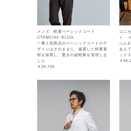
メンズ 軽量ベーシックコート
ユニ
CTKM0103 -KLUG-
ト -my
一番人気商品のベーシックコートのデ
ふん
ザインはそのままに、厳選した軽量素
あえ
材を採用し、驚きの超軽量を実現しま
ック
した
￥46,
￥29,700