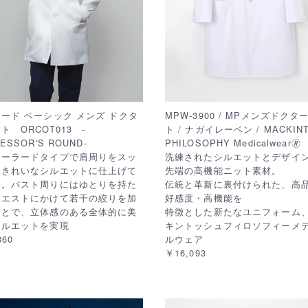
ード ベーシック メンズ ドクタ
MPW-3900 / MPメンズドクタ
ト ORCOT013 -
ト / ナガイレーベン / MACKIN
ESSOR'S ROUND-
PHILOSOPHY Medicalwear🄬
テーラードタイプで肩周りをスッ
洗練されたシルエットとデザイ
ときれいなシルエットに仕上げて
先端の高機能ニット素材。
す。バスト周りにはゆとりを持た
伝統と革新に裏付けられた、高
ウエストにかけて若干の絞りを加
好感度・高機能を
ことで、立体感のある全体的に美
特徴とした新たなユニフォーム
シルエットを実現
キントッシュフィロソフィーメ
860
ルウェア
￥16,093