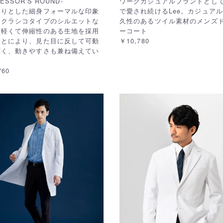
ESSOR'S ROUND-
ワークカジュアルブランドとし
ちりとした細身フォーマルな印象
で愛され続けるLee。カジュア
るクラシコタイプのシルエットな
久性のあるツイル素材のメンズ
、軽くて伸縮性のある生地を採用
ーコート
ことにより、見た目に反して可動
￥10,780
広く、動きやすさも兼ね備えてい
。
760