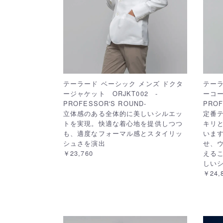
テーラード ベーシック メンズ ドクタ
テーラ
ージャケット ORJKT002 -
ーコー
PROFESSOR'S ROUND-
PROF
立体感のある全体的に美しいシルエッ
定番
トを実現。快適な着心地を提供しつつ
キリ
も、適度なフォーマル感とスタイリッ
いま
シュさを演出
せ、
￥23,760
える
しい
￥24,