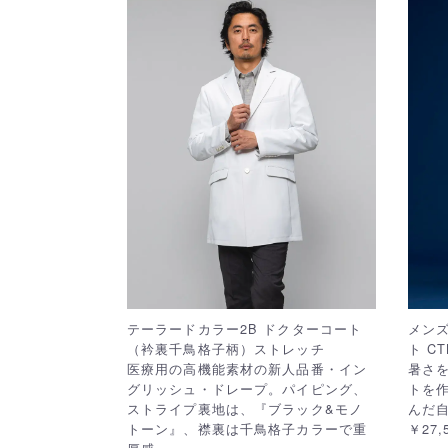
テーラードカラー2B ドクターコート
メンズ
（衿裏千鳥格子柄）ストレッチ
ト CT
医療用の高機能素材の新人品番・イン
暑さ
グリッシュ・ドレープ。パイピング、
トを
ストライプ裏地は、『ブラック&モノ
んだ
トーン』、襟裏は千鳥格子カラーで重
￥27,