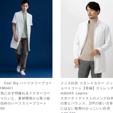
 Cool Dry ハーフスリーブコー
メンズ白衣 スタンドカラー ジッ
KM0401
ョートコート【長袖】ストレ
を気にせず羽織れるドクターコー
mdc033 -Lepius-
作りたいと、素材開発から取り組
スポーティテイストのメンズ白
自信作のハーフスリーブコート
の形とバランス、ZIPの使い方
500
にはない無類のかっこいい白衣