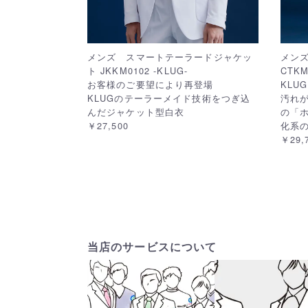
メンズ スマートテーラードジャケッ
メン
ト JKKM0102 -KLUG-
CTKM
お客様のご要望により再登場
KLU
KLUGのテーラーメイド技術をつぎ込
汚れ
んだジャケット型白衣
の「
￥27,500
化系
￥29,
当店のサービスについて