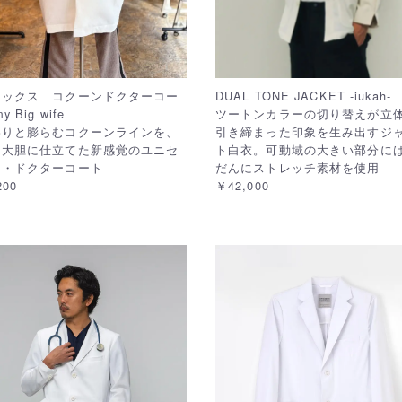
セックス コクーンドクターコー
DUAL TONE JACKET -iukah-
 Big wife
ツートンカラーの切り替えが立
わりと膨らむコクーンラインを、
引き締まった印象を生み出すジ
て大胆に仕立てた新感覚のユニセ
ト白衣。可動域の大きい部分に
ス・ドクターコート
だんにストレッチ素材を使用
200
￥42,000