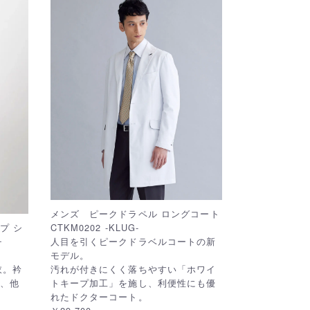
メンズ ピークドラペル ロングコート
プ シ
CTKM0202 -KLUG-
ッチ
人目を引くピークドラベルコートの新
モデル。
衣。衿
汚れが付きにくく落ちやすい「ホワイ
等、他
トキープ加工」を施し、利便性にも優
れたドクターコート。