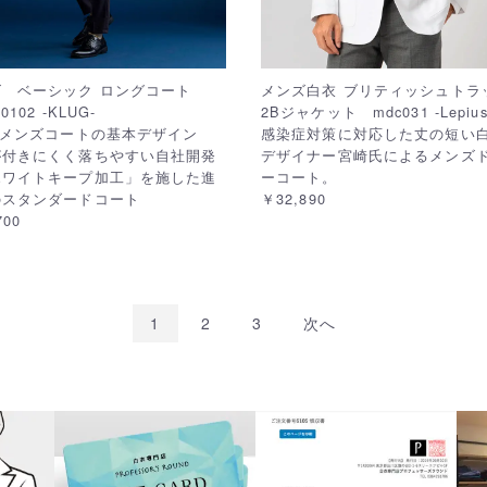
ズ ベーシック ロングコート
メンズ白衣 ブリティッシュトラ
0102 -KLUG-
2Bジャケット mdc031 -Lepius
Gメンズコートの基本デザイン
感染症対策に対応した丈の短い
が付きにくく落ちやすい自社開発
デザイナー宮崎氏によるメンズ
ホワイトキープ加工」を施した進
ーコート。
のスタンダードコート
￥32,890
700
1
2
3
次へ