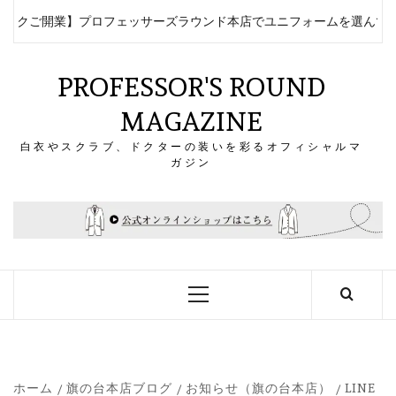
コ
ックご開業】プロフェッサーズラウンド本店でユニフォームを選んでみ
ン
テ
ン
PROFESSOR'S ROUND
ツ
MAGAZINE
へ
ス
白衣やスクラブ、ドクターの装いを彩るオフィシャルマ
キ
ガジン
ッ
プ
メ
イ
ン
メ
ニ
ュ
ー
ホーム
旗の台本店ブログ
お知らせ（旗の台本店）
LINE