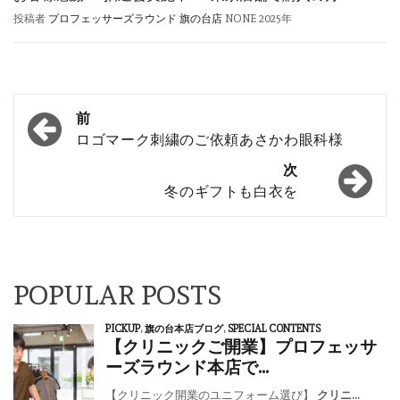
投稿者
プロフェッサーズラウンド 旗の台店
NONE
2025年
投
前
稿
ロゴマーク刺繍のご依頼あさかわ眼科様
ナ
次
冬のギフトも白衣を
ビ
ゲ
ー
シ
POPULAR POSTS
ョ
ン